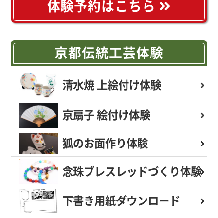
体験予約はこちら
京都伝統工芸体験
清水焼 上絵付け体験
京扇子 絵付け体験
狐のお面作り体験
念珠ブレスレッド
づくり体験
下書き用紙
ダウンロード