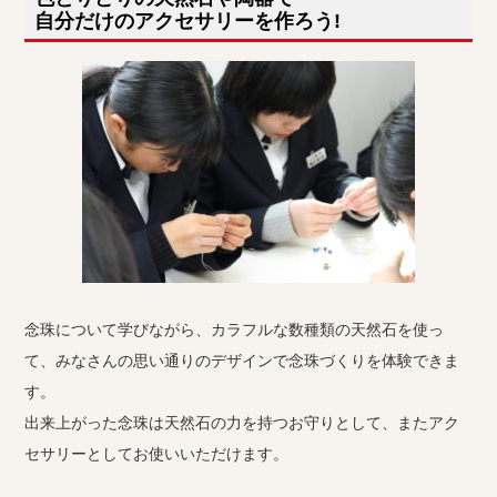
自分だけのアクセサリーを作ろう!
念珠について学びながら、カラフルな数種類の天然石を使っ
て、みなさんの思い通りのデザインで念珠づくりを体験できま
す。
出来上がった念珠は天然石の力を持つお守りとして、またアク
セサリーとしてお使いいただけます。