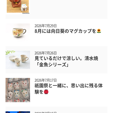
2026年7月29日
8月には向日葵のマグカップを
2026年7月26日
見ているだけで涼しい。清水焼
「金魚シリーズ」
2026年7月17日
祇園祭と一緒に、思い出に残る体
験を