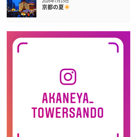
2026年7月15日
京都の夏