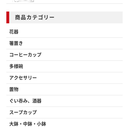
商品カテゴリー
花器
箸置き
コーヒーカップ
多様碗
アクセサリー
置物
ぐい吞み、酒器
スープカップ
大鉢・中鉢・小鉢