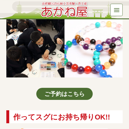
ご予約はこちら
作ってスグにお持ち帰りOK!!