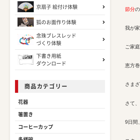
京扇子 絵付け体験
節分
の
狐のお面作り体験
我が家
念珠ブレスレッド
づくり体験
ご家庭
下書き用紙
ダウンロード
恵方巻
さまざ
商品カテゴリー
花器
さて、
箸置き
9日間
コーヒーカップ
多様碗