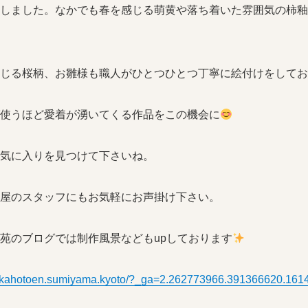
しました。なかでも春を感じる萌黄や落ち着いた雰囲気の柿釉
じる桜柄、お雛様も職人がひとつひとつ丁寧に絵付けをしてお
使うほど愛着が湧いてくる作品をこの機会に
気に入りを見つけて下さいね。
屋のスタッフにもお気軽にお声掛け下さい。
苑のブログでは制作風景などもupしております
://kahotoen.sumiyama.kyoto/?_ga=2.262773966.391366620.1