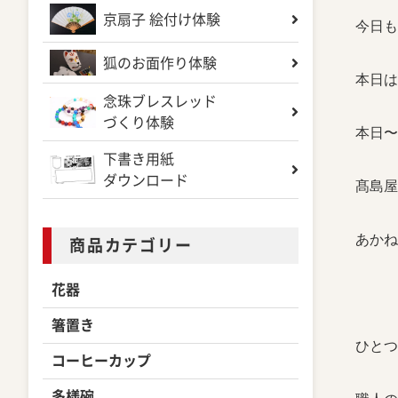
京扇子 絵付け体験
今日も
狐のお面作り体験
本日は
念珠ブレスレッド
づくり体験
本日〜
下書き用紙
ダウンロード
髙島屋
あかね
商品カテゴリー
花器
箸置き
ひとつ
コーヒーカップ
多様碗