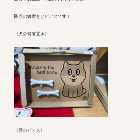
陶器の箸置きとピアスです！
《犬の骨箸置き》
《雲のピアス》