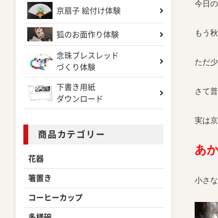
今日の
京扇子 絵付け体験
もう秋
狐のお面作り体験
念珠ブレスレッド
ただ少
づくり体験
下書き用紙
さて普
ダウンロード
実は京
商品カテゴリー
あ
花器
箸置き
小さな
コーヒーカップ
多様碗