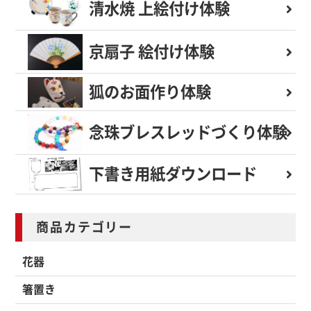
清水焼 上絵付け体験
京扇子 絵付け体験
狐のお面作り体験
念珠ブレスレッド
づくり体験
下書き用紙
ダウンロード
商品カテゴリー
花器
箸置き