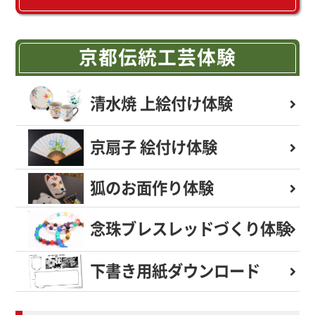
京都伝統工芸体験
清水焼 上絵付け体験
京扇子 絵付け体験
狐のお面作り体験
念珠ブレスレッド
づくり体験
下書き用紙
ダウンロード