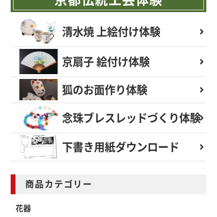
清水焼 上絵付け体験
京扇子 絵付け体験
狐のお面作り体験
念珠ブレスレッド
づくり体験
下書き用紙
ダウンロード
商品カテゴリー
花器