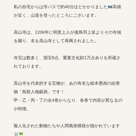
私の自宅からは市バスで約40分ほどかかりました
高雄
が近く、山道を登ったところにございます。
高山寺は、1206年に明恵上人が後鳥羽上皇よりその寺域
を賜り、名を高山寺として再興されました。
寺宝は数多く、国宝8点、重要文化財1万点余りを所蔵さ
れております。
高山寺を代表的する宝物が、あの有名な紙本墨画の絵巻
物「鳥獣人物戯画」です！
甲・乙・丙・丁の全4巻からなり、各巻で内容が異なるの
が特徴。
擬人化された動物たちや人間風俗模様が描かれています