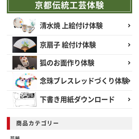
京都伝統工芸体験
清水焼 上絵付け体験
京扇子 絵付け体験
狐のお面作り体験
念珠ブレスレッド
づくり体験
下書き用紙
ダウンロード
商品カテゴリー
花器