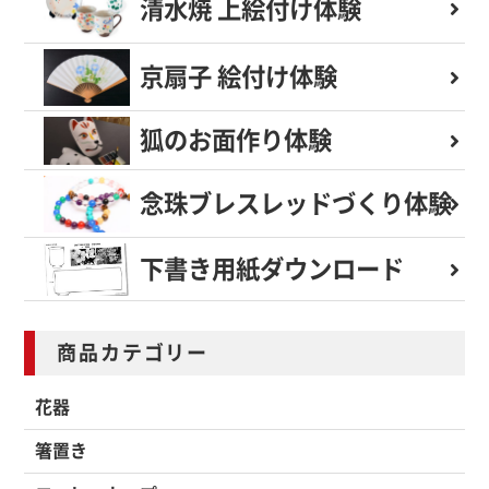
清水焼 上絵付け体験
京扇子 絵付け体験
狐のお面作り体験
念珠ブレスレッド
づくり体験
下書き用紙
ダウンロード
商品カテゴリー
花器
箸置き