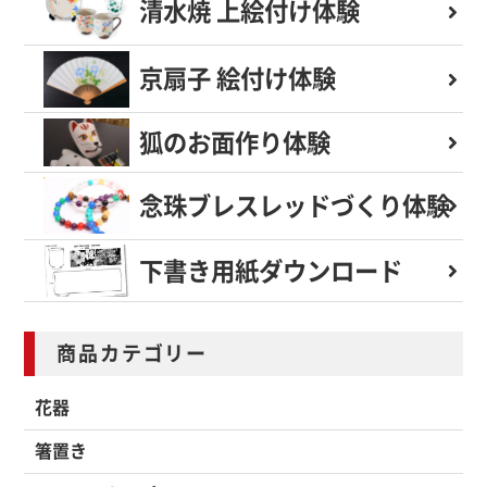
清水焼 上絵付け体験
京扇子 絵付け体験
狐のお面作り体験
念珠ブレスレッド
づくり体験
下書き用紙
ダウンロード
商品カテゴリー
花器
箸置き