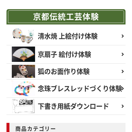
京都伝統工芸体験
清水焼 上絵付け体験
京扇子 絵付け体験
狐のお面作り体験
念珠ブレスレッド
づくり体験
下書き用紙
ダウンロード
商品カテゴリー