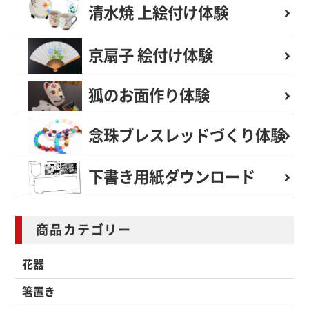
清水焼 上絵付け体験
京扇子 絵付け体験
狐のお面作り体験
念珠ブレスレッド
づくり体験
下書き用紙
ダウンロード
商品カテゴリー
花器
箸置き