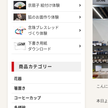
京扇子 絵付け体験
狐のお面作り体験
念珠ブレスレッド
づくり体験
下書き用紙
ダウンロード
商品カテゴリー
花器
こんにち
箸置き
コーヒーカップ
本日よ
多様碗