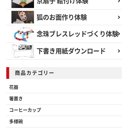
京扇子 絵付け体験
狐のお面作り体験
念珠ブレスレッド
づくり体験
下書き用紙
ダウンロード
商品カテゴリー
花器
箸置き
コーヒーカップ
多様碗