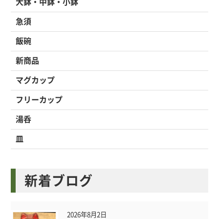
大鉢・中鉢・小鉢
急須
飯碗
新商品
マグカップ
フリーカップ
湯呑
皿
新着ブログ
2026年8月2日