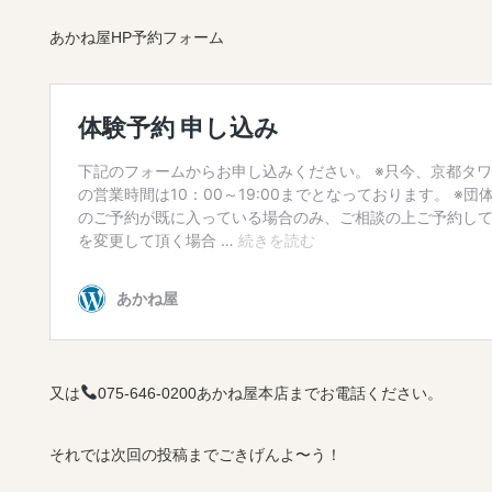
あかね屋HP予約フォーム
又は
075-646-0200あかね屋本店までお電話ください。
それでは次回の投稿までごきげんよ〜う！