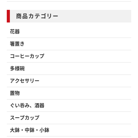
商品カテゴリー
花器
箸置き
コーヒーカップ
多様碗
アクセサリー
置物
ぐい吞み、酒器
スープカップ
大鉢・中鉢・小鉢