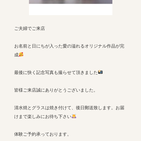
ご夫婦でご来店
お名前と日にちが入った愛の溢れるオリジナル作品が完
成
最後に快く記念写真も撮らせて頂きました
皆様ご来店誠にありがとうございました。
清水焼とグラスは焼き付けて、後日郵送致します。お届
けまで楽しみにお待ち下さい
体験ご予約承っております。