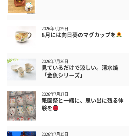
2026年7月29日
8月には向日葵のマグカップを
2026年7月26日
見ているだけで涼しい。清水焼
「金魚シリーズ」
2026年7月17日
祇園祭と一緒に、思い出に残る体
験を
2026年7月15日