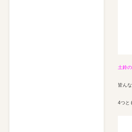
土鈴
皆んな
4つと