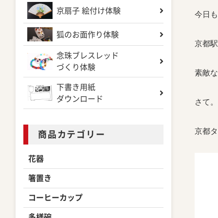
京扇子 絵付け体験
今日も
狐のお面作り体験
京都駅
念珠ブレスレッド
づくり体験
素敵な
下書き用紙
ダウンロード
さて。
京都タ
商品カテゴリー
花器
箸置き
コーヒーカップ
多様碗