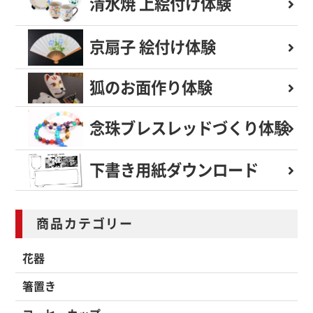
清水焼 上絵付け体験
京扇子 絵付け体験
狐のお面作り体験
念珠ブレスレッド
づくり体験
下書き用紙
ダウンロード
商品カテゴリー
花器
箸置き