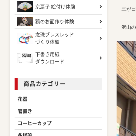
京扇子 絵付け体験
三が日
狐のお面作り体験
沢山の
念珠ブレスレッド
づくり体験
下書き用紙
ダウンロード
商品カテゴリー
花器
箸置き
コーヒーカップ
多様碗