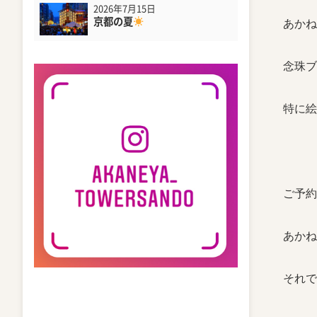
2026年7月15日
京都の夏
あかね
念珠ブ
特に絵
ご予約
あかね屋
それで