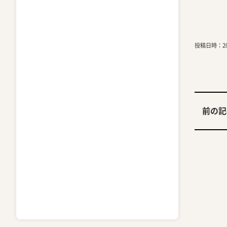
投稿日時：202
前の記