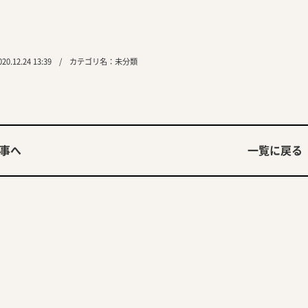
0.12.24 13:39 / カテゴリ名：
未分類
事へ
一覧に戻る