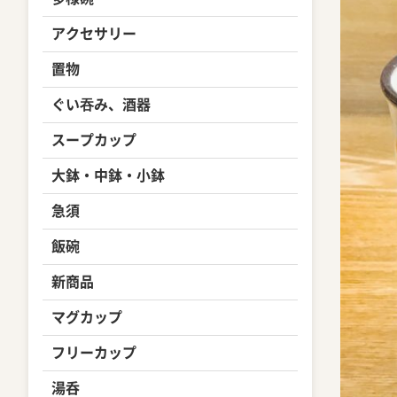
アクセサリー
置物
ぐい吞み、酒器
スープカップ
大鉢・中鉢・小鉢
急須
飯碗
新商品
マグカップ
フリーカップ
湯呑