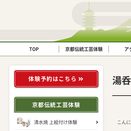
TOP
京都伝統工芸体験
ア
湯呑
体験予約はこちら
京都伝統工芸体験
こんに
清水焼 上絵付け体験