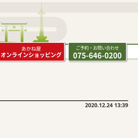
ご予約・お問い合わせ
あかね屋
075-646-0200
オンラインショッピング
2020.12.24 13:39