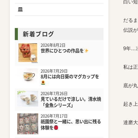
白い短
皿
だるま
伝説が
新着ブログ
2026年8月2日
9年…
世界にひとつの作品を
私は正
2026年7月29日
8月には向日葵のマグカップを
底が丸
2026年7月26日
見ているだけで涼しい。清水焼
起き上
「金魚シリーズ」
2026年7月17日
祇園祭と一緒に、思い出に残る
達磨大
体験を