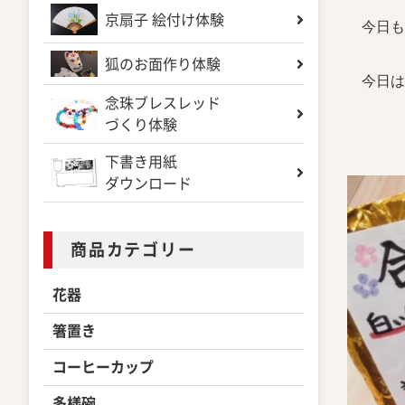
京扇子 絵付け体験
今日も
狐のお面作り体験
今日は
念珠ブレスレッド
づくり体験
下書き用紙
ダウンロード
商品カテゴリー
花器
箸置き
コーヒーカップ
多様碗