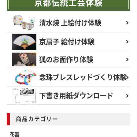
京都伝統工芸体験
清水焼 上絵付け体験
京扇子 絵付け体験
狐のお面作り体験
念珠ブレスレッド
づくり体験
下書き用紙
ダウンロード
商品カテゴリー
花器