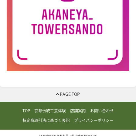
PAGE TOP
TOP
京都伝統工芸体験
店舗案内
お問い合わせ
特定商取引法に基づく表記
プライバシーポリシー