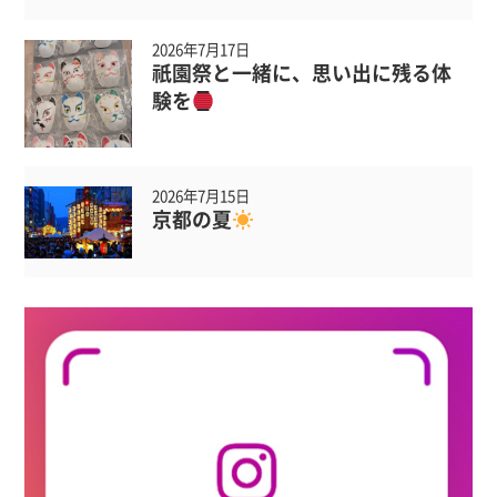
2026年7月17日
祇園祭と一緒に、思い出に残る体
験を
2026年7月15日
京都の夏