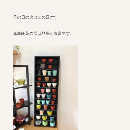
母の日の次は父の日(
^^
)
嘉峰陶苑の器は品揃え豊富です。