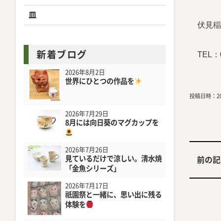
皿
伏見稲
新着ブログ
TEL
：
2026年8月2日
世界にひとつの作品を
投稿日時：202
2026年7月29日
8月には向日葵のマグカップを
2026年7月26日
見ているだけで涼しい。清水焼
前の記
「金魚シリーズ」
2026年7月17日
祇園祭と一緒に、思い出に残る
体験を