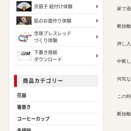
京扇子 絵付け体験
家で過
狐のお面作り体験
断捨離
念珠ブレスレッド
づくり体験
押し入
下書き用紙
ダウンロード
中断し
何気な
商品カテゴリー
花器
この時
箸置き
断捨離
コーヒーカップ
多様碗