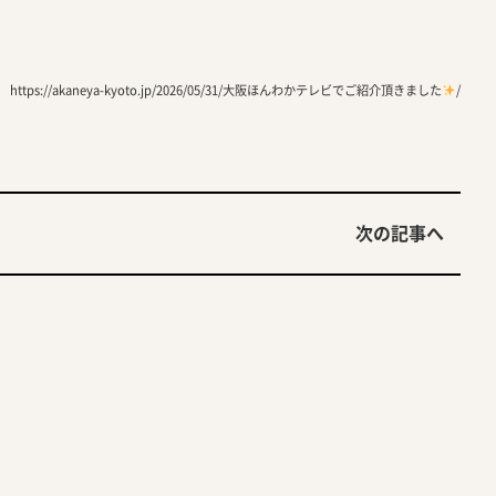
https://akaneya-kyoto.jp/2026/05/31/大阪ほんわかテレビでご紹介頂きました
/
次の記事へ