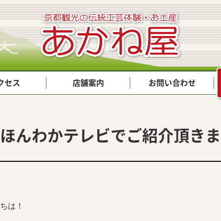
クセス
店舗案内
お問い合わせ
ほんわかテレビでご紹介頂きま
ちは！