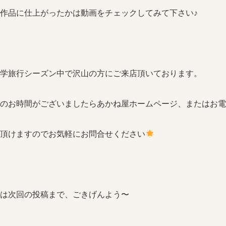
作品に仕上がったかは動画をチェックしてみて下さい♪
学旅行シーズン中で沢山の方にご来店頂いております。
のお時間がございましたらあかね屋ホームページ、またはお電
頂けますのでお気軽にお問合せください
は次回の投稿まで、ごきげんよう〜