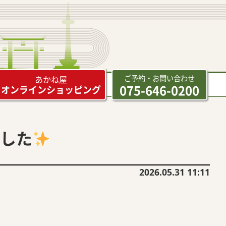
ご予約・お問い合わせ
あかね屋
075-646-0200
オンラインショッピング
した
2026.05.31 11:11