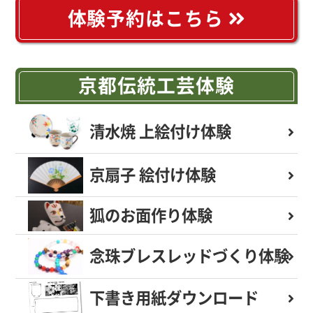
体験予約はこちら
京都伝統工芸体験
清水焼 上絵付け体験
京扇子 絵付け体験
狐のお面作り体験
念珠ブレスレッド
づくり体験
下書き用紙
ダウンロード