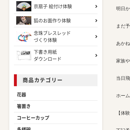
京扇子 絵付け体験
明日か
狐のお面作り体験
まだ予
念珠ブレスレッド
づくり体験
あかね
下書き用紙
ダウンロード
家族や
当日飛
商品カテゴリー
花器
ホーム
箸置き
【体験
コーヒーカップ
多様碗