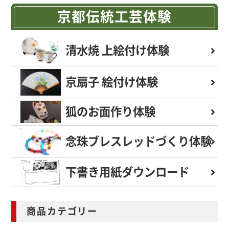
京都伝統工芸体験
清水焼 上絵付け体験
京扇子 絵付け体験
狐のお面作り体験
念珠ブレスレッド
づくり体験
下書き用紙
ダウンロード
商品カテゴリー