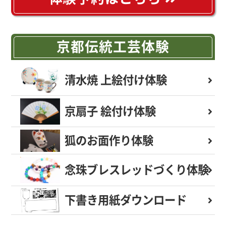
京都伝統工芸体験
清水焼 上絵付け体験
京扇子 絵付け体験
狐のお面作り体験
念珠ブレスレッド
づくり体験
下書き用紙
ダウンロード