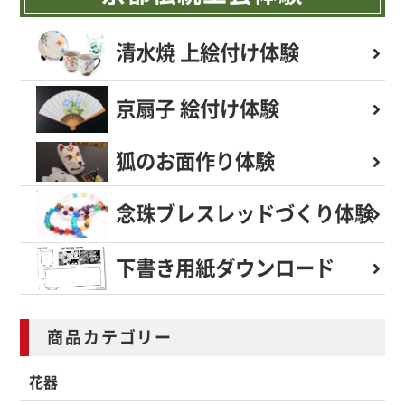
清水焼 上絵付け体験
京扇子 絵付け体験
狐のお面作り体験
念珠ブレスレッド
づくり体験
下書き用紙
ダウンロード
商品カテゴリー
花器