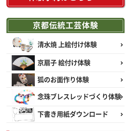
京都伝統工芸体験
清水焼 上絵付け体験
京扇子 絵付け体験
狐のお面作り体験
念珠ブレスレッド
づくり体験
下書き用紙
ダウンロード