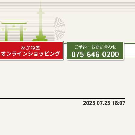
ご予約・お問い合わせ
あかね屋
075-646-0200
オンラインショッピング
2025.07.23 18:07