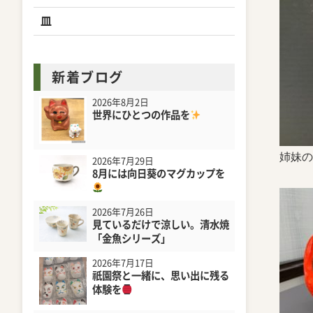
皿
新着ブログ
2026年8月2日
世界にひとつの作品を
姉妹の
2026年7月29日
8月には向日葵のマグカップを
2026年7月26日
見ているだけで涼しい。清水焼
「金魚シリーズ」
2026年7月17日
祇園祭と一緒に、思い出に残る
体験を