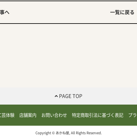
事へ
一覧に戻る
PAGE TOP
工芸体験
店舗案内
お問い合わせ
特定商取引法に基づく表記
プラ
Copyright © あかね屋, All Rights Reserved.