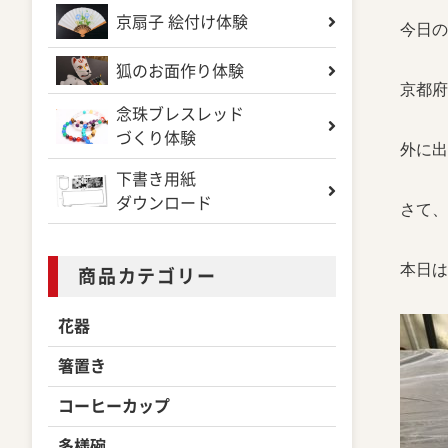
京扇子 絵付け体験
今日の
狐のお面作り体験
京都府
念珠ブレスレッド
づくり体験
外に出
下書き用紙
ダウンロード
さて、
本日は
商品カテゴリー
花器
箸置き
コーヒーカップ
多様碗