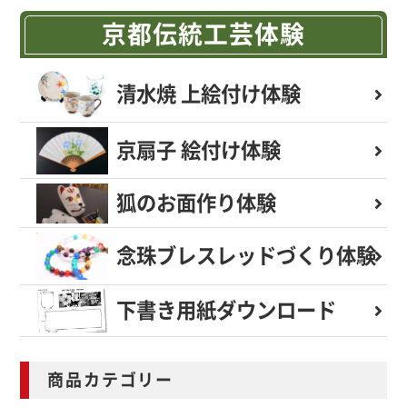
京都伝統工芸体験
清水焼 上絵付け体験
京扇子 絵付け体験
狐のお面作り体験
念珠ブレスレッド
づくり体験
下書き用紙
ダウンロード
商品カテゴリー